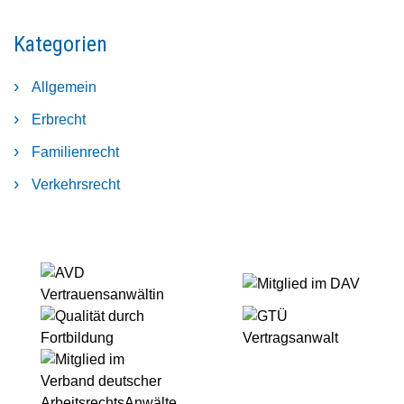
Kategorien
Allgemein
Erbrecht
Familienrecht
Verkehrsrecht
AVD
Mitglied
Vertrauensanwältin
im
Qualität
GTÜ
DAV
durch
Vertragsanwalt
vdaa
Fortbildung