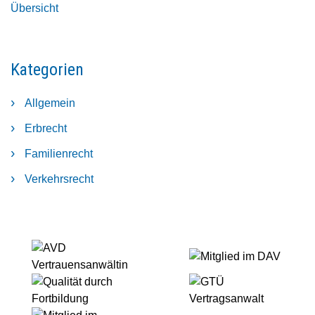
Übersicht
Erbrecht
Erbrecht
-
-
Rechtstipp
Rechtstipp
&
&
Kategorien
Aktuelles
Aktuelles
-
-
Allgemein
Januar
Mai
2023
2023
Erbrecht
Familienrecht
Verkehrsrecht
AVD
Mitglied
Vertrauensanwältin
im
Qualität
GTÜ
DAV
durch
Vertragsanwalt