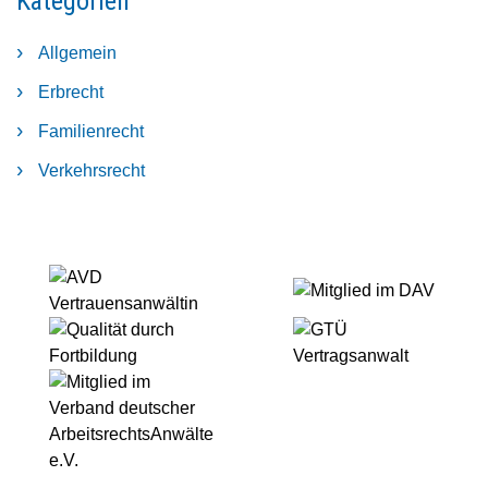
Kategorien
nach
Aktuelles
Kenntnis
-
Allgemein
Januar
2021
Erbrecht
Familienrecht
Verkehrsrecht
AVD
Mitglied
Vertrauensanwältin
im
Qualität
GTÜ
DAV
durch
Vertragsanwalt
vdaa
Fortbildung