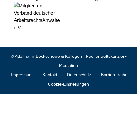
vdaa
Fortbildung
© Adelmann-Beckschewe & Kollegen - Fachanwaltskanzlei ▪︎
Mediation
Impressum
Kontakt
Datenschutz
Barrierefreiheit
Cookie-Einstellungen