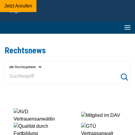
Jetzt Anrufen
Adelmann-
Beckschewe
&
Kollegen
-
Fachanwaltskanzlei
Rechtsnews
▪︎
Mediation
AVD
Mitglied
Vertrauensanwältin
im
Qualität
GTÜ
DAV
durch
Vertragsanwalt